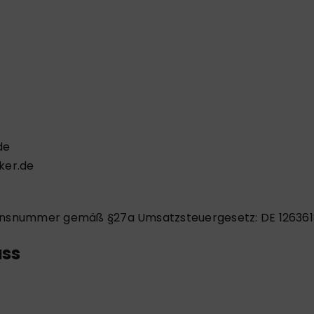
de
ker.de
ionsnummer gemäß §27a Umsatzsteuergesetz: DE 12636
uss