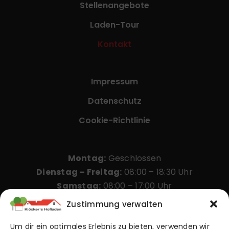
Stellenangebote
Laden-Tour
Kontakt
Impressum
Datenschutz
Cookie-Richtlinie
Montag:
Geschlossen
Dienstag – Freitag:
08:00 – 18:30 Uhr
Samstag:
08:00 – 17:00 Uhr
Zustimmung verwalten
Sonntag & Feiertage:
10:00 – 17:00 Uhr
(an
Feiertagen ggf. abweichend)
Um dir ein optimales Erlebnis zu bieten, verwenden wir