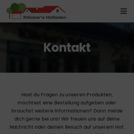
Zum
Inhalt
Tog
springen
Nav
Unser Hofladen
Kontakt
Produkte
Aktuelles
Saison
Hast du Fragen zu unseren Produkten,
möchtest eine Bestellung aufgeben oder
Hof-Fleischerei
brauchst weitere Informationen? Dann melde
dich gerne bei uns! Wir freuen uns auf deine
Nachricht oder deinen Besuch auf unserem Hof.
Tiere