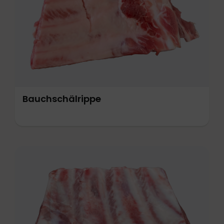
Rindfleisch
Säfte / Weine / Liköre
Salate
Bauchschälrippe
Schweinefleisch
Wurstwaren