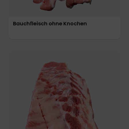
Grillfleisch
Bauchfleisch ohne Knochen
Hackfleisch
Milchprodukte / Käse
Nudeln
Obst
Öle / Essig
Pfannengerichte