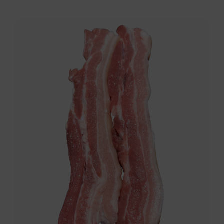
Backwaren
Kontakt
Brotaufstrich
Eier
Eingelegte Spezialitäten
Fertiggerichte
Geflügel/Kaninchen
Gemüse