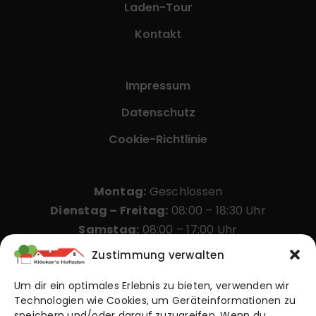
Laden-Tour
Kontakt
Impressum
Datenschutz
Cookie-Richtlinie
Montag:
Geschlossen
Dienstag – Freitag:
08:00 – 18:30 Uhr
Samstag:
08:00 – 17:00 Uhr
Zustimmung verwalten
Sonntag & Feiertage:
10:00 – 17:00 Uhr
(an
Feiertagen ggf. abweichend)
Um dir ein optimales Erlebnis zu bieten, verwenden wir
Technologien wie Cookies, um Geräteinformationen zu
speichern und/oder darauf zuzugreifen. Wenn du